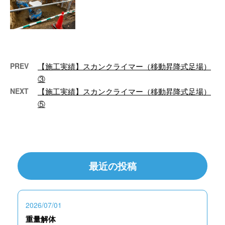
株式会社杉建設が行なった根伐り
工事についてご紹介いたします。
工事名：根伐り工事 根伐り工事
は建築工 …
PREV
【施工実績】スカンクライマー（移動昇降式足場）
③
NEXT
【施工実績】スカンクライマー（移動昇降式足場）
⑤
最近の投稿
2026/07/01
重量解体