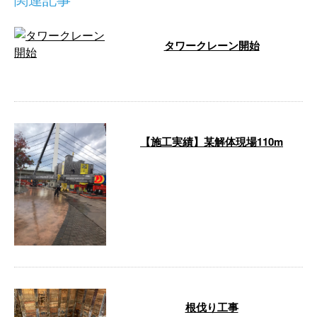
タワークレーン開始
…
【施工実績】某解体現場110m
こんにちは！東京都府中市の株式
会社杉建設です。 弊社はマンシ
ョンやビル等、大規模な建物を対
象とした「 …
根伐り工事