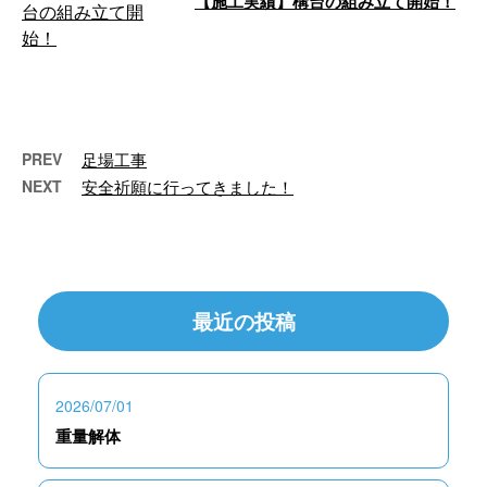
【施工実績】構台の組み立て開始！
こんにちは！東京都府中市の株式
会社杉建設です。 弊社は、東京
都23区や三多摩地区で、マンショ
ンやビル …
PREV
足場工事
NEXT
安全祈願に行ってきました！
最近の投稿
2026/07/01
重量解体