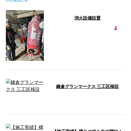
消火設備設置
消火設備設置を行ないました
消火設備設置 従業員を大募集！
現場仕事と思うと「キツ …
鎌倉グランマークス 三工区移設
カニクレーンでのセルフクライミ
ングです。 …