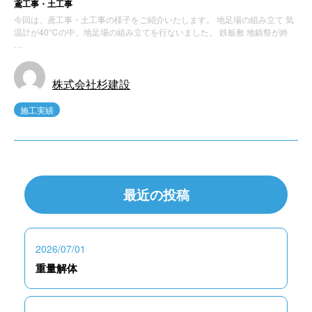
鳶工事・土工事
今回は、鳶工事・土工事の様子をご紹介いたします。 地足場の組み立て 気
温計が40℃の中、地足場の組み立てを行ないました。 鉄板敷 地鎮祭が終
…
株式会社杉建設
施工実績
最近の投稿
2026/07/01
重量解体