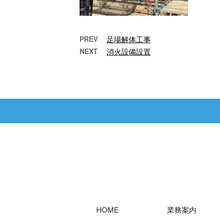
PREV
足場解体工事
NEXT
消火設備設置
【施工実績】鉄骨建方
こんにちは！東京都府
暑
中市の株式会社杉建設
設
です。 弊社はマンショ
猛
ンやビルなど、大規模
が
な建物を対象とした …
な
HOME
業務案内