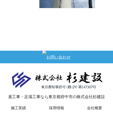
コンクリート打設
スカンクライマー施工開始
い中コンクリート打
…
してます。この日は
暑日で、職人みんな
滝のような汗を流し
がら施工を行いまし
…
鳶工事・足場工事なら東京都府中市の株式会社杉建設
施工実績
採用情報
会社概要