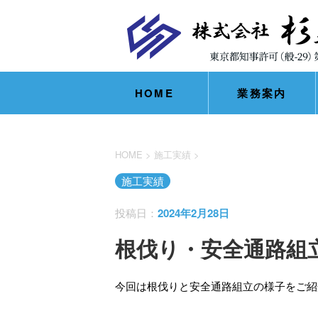
HOME
業務案内
HOME
>
施工実績
>
施工実績
投稿日：
2024年2月28日
根伐り・安全通路組
今回は根伐りと安全通路組立の様子をご紹