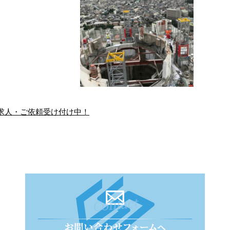
求人・ご依頼受け付け中！
事全般 府中市の株式
150m煙突解体・大型テン
会社杉建設
ト施工スタート…
んにちは！府中市で
こんにちは！鳶工事や
をメインに行ってお
鉄骨建方などにご対応
ます、株式会社杉建
している府中市の株式
す！ 今日は弊社の
会社杉建設です！ 今回
風景の動画をご …
は2つの施工現場の …