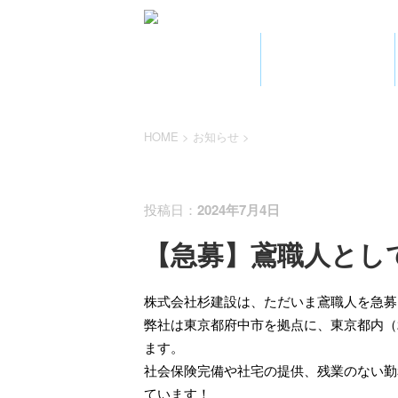
HOME
業務案内
HOME
>
お知らせ
>
お知らせ
投稿日：
2024年7月4日
【急募】鳶職人とし
株式会社杉建設は、ただいま鳶職人を急募
弊社は東京都府中市を拠点に、東京都内（
ます。
社会保険完備や社宅の提供、残業のない勤
ています！