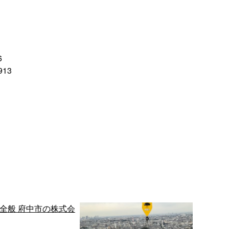
6
913