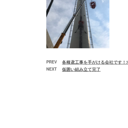
PREV
各種鳶工事を手がける会社です！
NEXT
仮囲い組み立て完了
タワークレーンと鉄骨建方
鳶工
施工開始のお知ら…
こんにちは！府中市で
こ
鳶工事や仮設工事など
鳶
を行っている株式会社
り
杉建設です！ 最近開始
設で
した２つの施工を施 …
作業