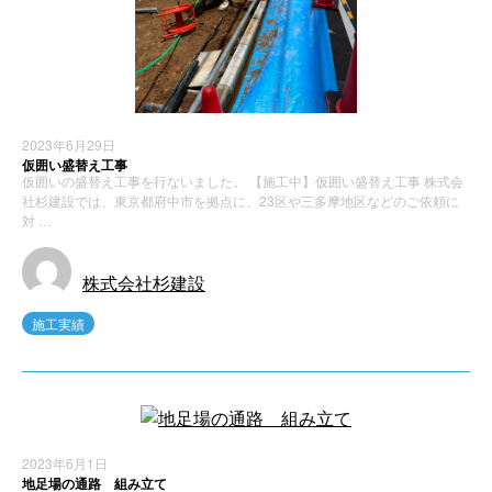
2023年6月29日
仮囲い盛替え工事
仮囲いの盛替え工事を行ないました。 【施工中】仮囲い盛替え工事 株式会
社杉建設では、東京都府中市を拠点に、23区や三多摩地区などのご依頼に
対 …
株式会社杉建設
施工実績
2023年6月1日
地足場の通路 組み立て